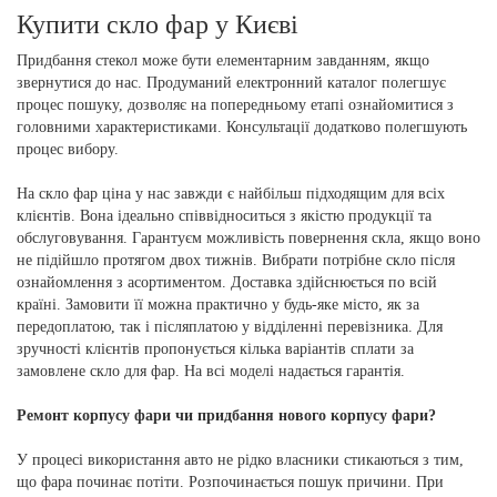
Купити скло фар у Києві
Придбання стекол може бути елементарним завданням, якщо
звернутися до нас. Продуманий електронний каталог полегшує
процес пошуку, дозволяє на попередньому етапі ознайомитися з
головними характеристиками. Консультації додатково полегшують
процес вибору.
На скло фар ціна у нас завжди є найбільш підходящим для всіх
клієнтів. Вона ідеально співвідноситься з якістю продукції та
обслуговування. Гарантуєм можливість повернення скла, якщо воно
не підійшло протягом двох тижнів. Вибрати потрібне скло після
ознайомлення з асортиментом. Доставка здійснюється по всій
країні. Замовити її можна практично у будь-яке місто, як за
передоплатою, так і післяплатою у відділенні перевізника. Для
зручності клієнтів пропонується кілька варіантів сплати за
замовлене скло для фар. На всі моделі надається гарантія.
Ремонт корпусу фари чи придбання нового корпусу фари?
У процесі використання авто не рідко власники стикаються з тим,
що фара починає потіти. Розпочинається пошук причини. При