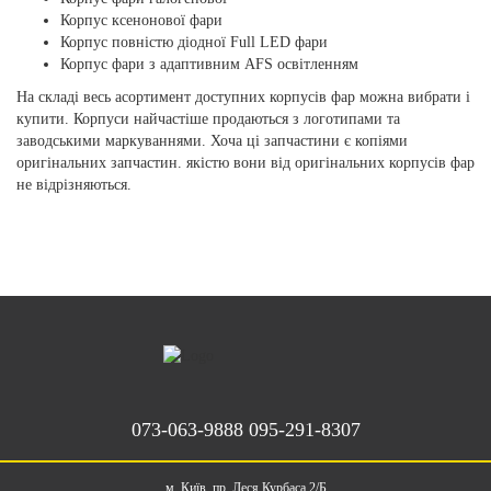
Корпус ксенонової фари
Корпус повністю діодної Full LED фари
Корпус фари з адаптивним AFS освітленням
На складі весь асортимент доступних корпусів фар можна вибрати і
купити. Корпуси найчастіше продаються з логотипами та
заводськими маркуваннями. Хоча ці запчастини є копіями
оригінальних запчастин. якістю вони від оригінальних корпусів фар
не відрізняються.
073-063-9888
095-291-8307
м. Київ, пр. Леся Курбаса 2/Б