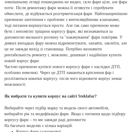
зовнішньому огляді пошкоджень не видно, скло фари ціле, але фара
потіє. Після демонтажу фари можна її оглянути і спробувати
обчислити, де відбувається розгерметизація фари. Найпоширенішою
причиною запітніння є проблеми з вентиляційними клапанами,
тоді питання вирішується просто. Але так само причиною може
бути і непомітні тріщини корпусу фари, які визначаються за
допомогою мильного розчину та "накачування" фари повітрям. У
деяких випадках фару можна відремонтувати, запаяти, заклеїти, але
це не завжди вихід зі становища. Потрібно визначити
рентабельність ремонту і, можливо, дешевше і надійніше купити
новий корпус фари.
Частою причиною купівлі нового корпусу фари є наслідки ДТП,
особливо невеликі. Через це ДТП ламаються кріплення фар і
розлітаються шматки корпусу. після чого відновити корпус немає
можливості.
Як вибрати та купити корпус на сайті Steklafar?
Вибирайте через підбір марку та модель свого автомобіля,
вибирайте рік та модифікацію фари. Якщо є питання щодо підбору
корпусу фари – то ми завжди раді допомогти.
На багатьох моделях є кілька варіацій:
Корпус фари галогенової