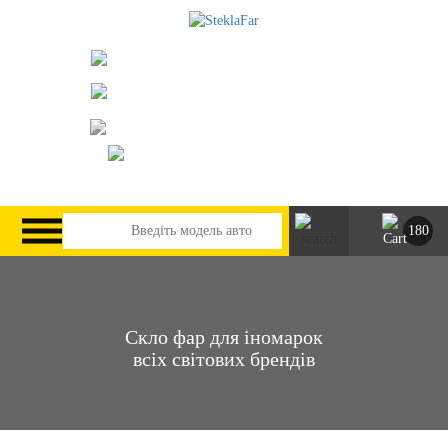
073-063-9888
095-291-8307
м. Київ, пр. Леся Курбаса 2/Б
steklofarcomua@gmail.com
UA
RU
180
Скло фар для іномарок
всіх світових брендів