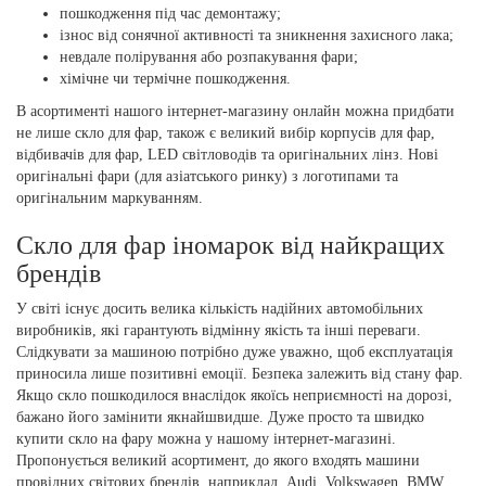
пошкодження під час демонтажу;
ізнос від сонячної активності та зникнення захисного лака;
невдале полірування або розпакування фари;
хімічне чи термічне пошкодження.
В асортименті нашого інтернет-магазину онлайн можна придбати
не лише скло для фар, також є великий вибір корпусів для фар,
відбивачів для фар, LED світловодів та оригінальних лінз. Нові
оригінальні фари (для азіатського ринку) з логотипами та
оригінальним маркуванням.
Скло для фар іномарок від найкращих
брендів
У світі існує досить велика кількість надійних автомобільних
виробників, які гарантують відмінну якість та інші переваги.
Слідкувати за машиною потрібно дуже уважно, щоб експлуатація
приносила лише позитивні емоції. Безпека залежить від стану фар.
Якщо скло пошкодилося внаслідок якоїсь неприємності на дорозі,
бажано його замінити якнайшвидше. Дуже просто та швидко
купити скло на фару можна у нашому інтернет-магазині.
Пропонується великий асортимент, до якого входять машини
провідних світових брендів, наприклад, Audi, Volkswagen, BMW,