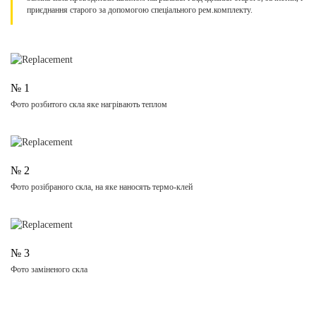
приєднання старого за допомогою спеціального рем.комплекту.
№ 1
Фото розбитого скла яке нагрівають теплом
№ 2
Фото розібраного скла, на яке наносять термо-клей
№ 3
Фото заміненого скла