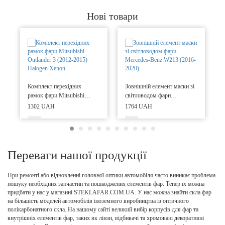
Нові товари
Комплект перехідних
Зовнішній елемент маски зі
рамок фари Mitsubishi
світловодом фари
Outlander 3 (2012-2015)
Mercedes-Benz W213
1302 UAH
1764 UAH
Halogen Xenon
(2016-2020)
Переваги нашої продукції
При ремонті або відновленні головної оптики автомобіля часто виникає проблема
пошуку необхідних запчастин та пошкоджених елементів фар. Тепер їх можна
придбати у нас у магазині STEKLAFAR.COM.UA. У нас можна знайти скла фар
на більшість моделей автомобілів іноземного виробництва із оптичного
полікарбонатного скла. На нашому сайті великий вибір корпусів для фар та
внутрішніх елементів фар, таких як лінзи, відбивачі та хромовані декоративні