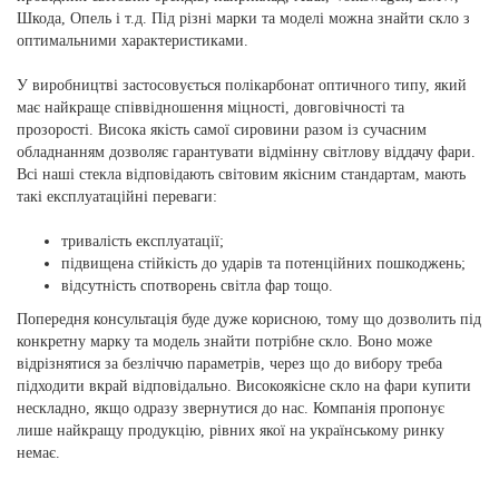
Шкода, Опель і т.д. Під різні марки та моделі можна знайти скло з
оптимальними характеристиками.
У виробництві застосовується полікарбонат оптичного типу, який
має найкраще співвідношення міцності, довговічності та
прозорості. Висока якість самої сировини разом із сучасним
обладнанням дозволяє гарантувати відмінну світлову віддачу фари.
Всі наші стекла відповідають світовим якісним стандартам, мають
такі експлуатаційні переваги:
тривалість експлуатації;
підвищена стійкість до ударів та потенційних пошкоджень;
відсутність спотворень світла фар тощо.
Попередня консультація буде дуже корисною, тому що дозволить під
конкретну марку та модель знайти потрібне скло. Воно може
відрізнятися за безліччю параметрів, через що до вибору треба
підходити вкрай відповідально. Високоякісне скло на фари купити
нескладно, якщо одразу звернутися до нас. Компанія пропонує
лише найкращу продукцію, рівних якої на українському ринку
немає.