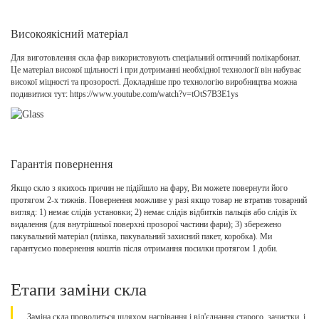
Високоякісний матеріал
Для виготовлення скла фар використовують спеціальний оптичний полікарбонат.
Це матеріал високої щільності і при дотриманні необхідної технології він набуває
високої міцності та прозорості. Докладніше про технологію виробництва можна
подивитися тут: https://www.youtube.com/watch?v=tOtS7B3E1ys
Гарантія повернення
Якщо скло з якихось причин не підійшло на фару, Ви можете повернути його
протягом 2-х тижнів. Повернення можливе у разі якщо товар не втратив товарний
вигляд: 1) немає слідів установки; 2) немає слідів відбитків пальців або слідів їх
видалення (для внутрішньої поверхні прозорої частини фари); 3) збережено
пакувальний матеріал (плівка, пакувальний захисний пакет, коробка). Ми
гарантуємо повернення коштів після отримання посилки протягом 1 доби.
Етапи заміни скла
Заміна скла проводиться шляхом нагрівання і від'єднання старого, зачистки, і