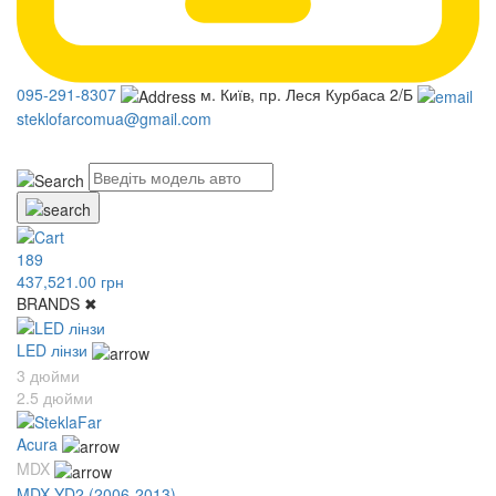
095-291-8307
м. Київ, пр. Леся Курбаса 2/Б
steklofarcomua@gmail.com
UA
RU
189
437,521.00 грн
BRANDS
✖
LED лінзи
3 дюйми
2.5 дюйми
Acura
MDX
MDX YD2 (2006-2013)