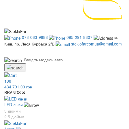
073-063-9888
095-291-8307
м.
Київ, пр. Леся Курбаса 2/Б
steklofarcomua@gmail.com
UA
RU
188
434,791.00 грн
BRANDS
✖
LED лінзи
3 дюйми
2.5 дюйми
Acura