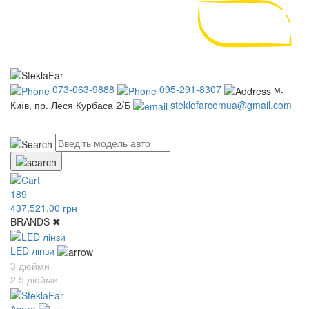
073-063-9888
095-291-8307
м.
Київ, пр. Леся Курбаса 2/Б
steklofarcomua@gmail.com
UA
RU
189
437,521.00 грн
BRANDS
✖
LED лінзи
3 дюйми
2.5 дюйми
Acura