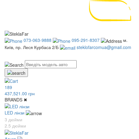
073-063-9888
095-291-8307
м.
Київ, пр. Леся Курбаса 2/Б
steklofarcomua@gmail.com
UA
RU
189
437,521.00 грн
BRANDS
✖
LED лінзи
3 дюйми
2.5 дюйми
Acura