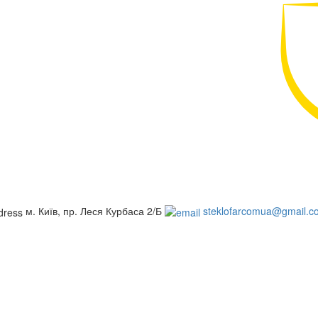
м. Київ, пр. Леся Курбаса 2/Б
steklofarcomua@gmail.c