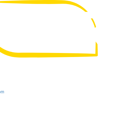
UA
RU
om