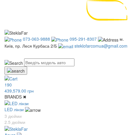
073-063-9888
095-291-8307
м.
Київ, пр. Леся Курбаса 2/Б
steklofarcomua@gmail.com
UA
RU
190
439,579.00 грн
BRANDS
✖
LED лінзи
3 дюйми
2.5 дюйми
Acura