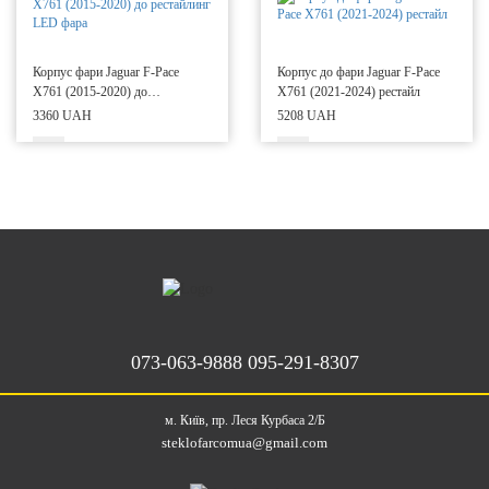
Корпус фари Jaguar F-Pace
Корпус до фари Jaguar F-Pace
X761 (2015-2020) до
X761 (2021-2024) рестайл
рестайлинг LED фара
3360 UAH
5208 UAH
073-063-9888
095-291-8307
м. Київ, пр. Леся Курбаса 2/Б
steklofarcomua@gmail.com