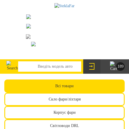
073-063-9888
095-291-8307
м. Київ, пр. Леся Курбаса 2/Б
steklofarcomua@gmail.com
UA
RU
189
Всі товари
Скло фари/ліхтаря
Корпус фари
Світловоди DRL