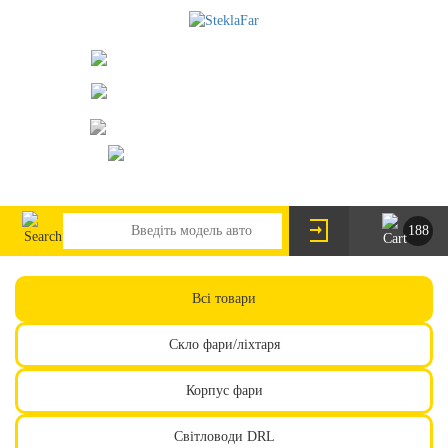
073-063-9888
095-291-8307
м. Київ, пр. Леся Курбаса 2/Б
steklofarcomua@gmail.com
UA
RU
188
Всі товари
Скло фари/ліхтаря
Корпус фари
Світловоди DRL