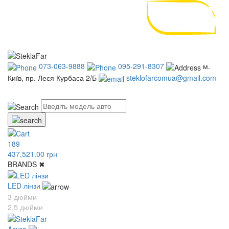
073-063-9888
095-291-8307
м.
Київ, пр. Леся Курбаса 2/Б
steklofarcomua@gmail.com
UA
RU
189
437,521.00 грн
BRANDS
✖
LED лінзи
3 дюйми
2.5 дюйми
Acura