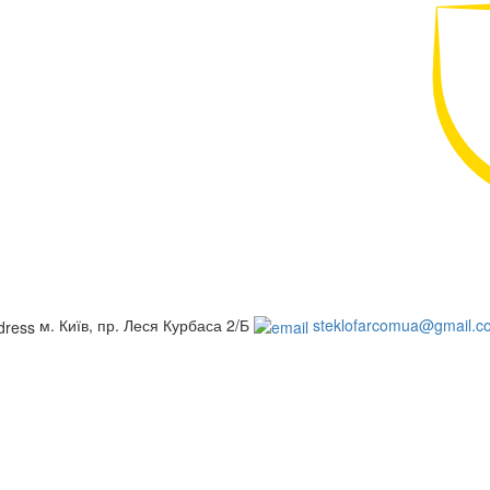
м. Київ, пр. Леся Курбаса 2/Б
steklofarcomua@gmail.c