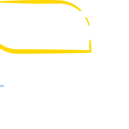
UA
RU
om