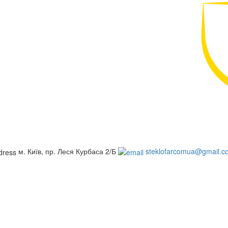
м. Київ, пр. Леся Курбаса 2/Б
steklofarcomua@gmail.c