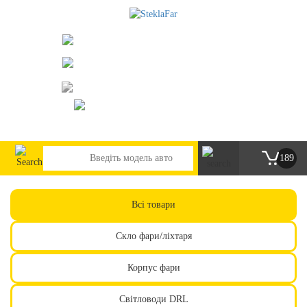
073-063-9888
095-291-8307
м. Київ, пр. Леся Курбаса 2/Б
steklofarcomua@gmail.com
UA
RU
189
Всі товари
Скло фари/ліхтаря
Корпус фари
Світловоди DRL