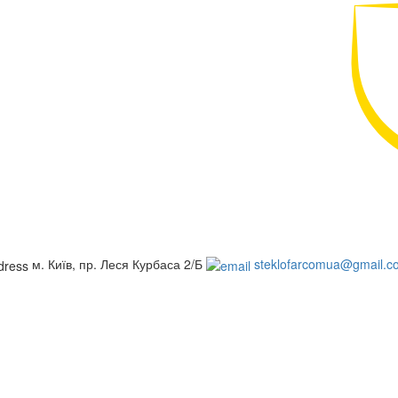
м. Київ, пр. Леся Курбаса 2/Б
steklofarcomua@gmail.c