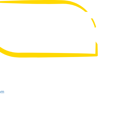
UA
RU
om