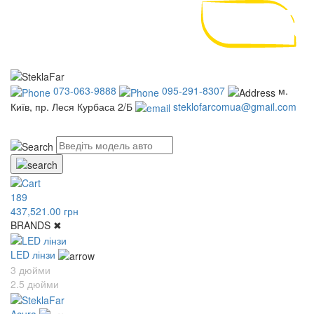
073-063-9888
095-291-8307
м.
Київ, пр. Леся Курбаса 2/Б
steklofarcomua@gmail.com
UA
RU
189
437,521.00 грн
BRANDS
✖
LED лінзи
3 дюйми
2.5 дюйми
Acura