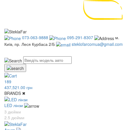
073-063-9888
095-291-8307
м.
Київ, пр. Леся Курбаса 2/Б
steklofarcomua@gmail.com
UA
RU
189
437,521.00 грн
BRANDS
✖
LED лінзи
3 дюйми
2.5 дюйми
Acura