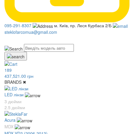
095-291-8307
м. Київ, пр. Леся Курбаса 2/Б
steklofarcomua@gmail.com
UA
RU
189
437,521.00 грн
BRANDS
✖
LED лінзи
3 дюйми
2.5 дюйми
Acura
MDX
MDX YD2 (2006-2013)