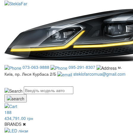
073-063-9888
095-291-8307
м.
Київ, пр. Леся Курбаса 2/Б
steklofarcomua@gmail.com
UA
RU
188
434,791.00 грн
BRANDS
✖