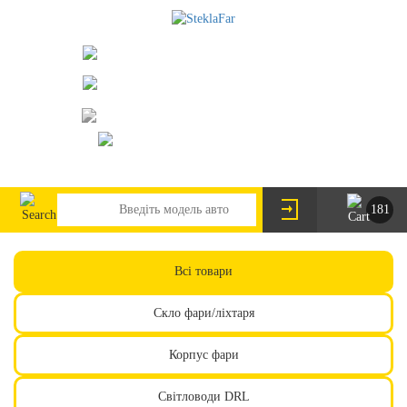
073-063-9888
095-291-8307
м. Київ, пр. Леся Курбаса 2/Б
steklofarcomua@gmail.com
UA
RU
181
Всі товари
Скло фари/ліхтаря
Корпус фари
Світловоди DRL