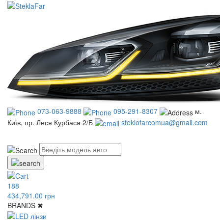
073-063-9888
095-291-8307
м.
Київ, пр. Леся Курбаса 2/Б
steklofarcomua@gmail.com
UA
RU
188
434,791.00 грн
BRANDS
✖