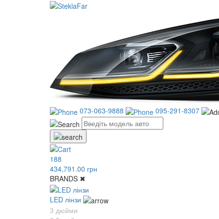
073-063-9888
095-291-8307
188
434,791.00 грн
BRANDS
✖
LED лінзи
3 дюйми