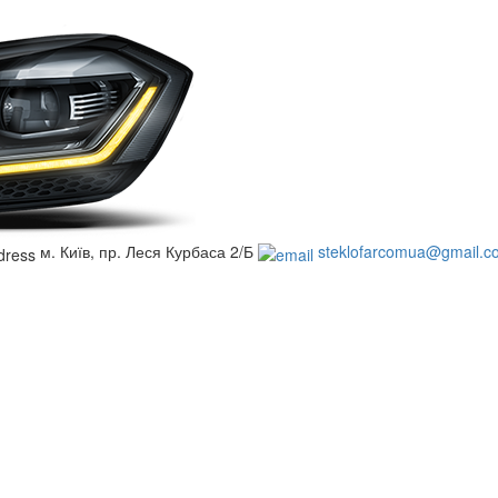
м. Київ, пр. Леся Курбаса 2/Б
steklofarcomua@gmail.c