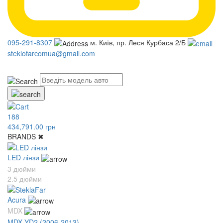
095-291-8307
м. Київ, пр. Леся Курбаса 2/Б
steklofarcomua@gmail.com
UA
RU
188
434,791.00 грн
BRANDS
✖
LED лінзи
3 дюйми
2.5 дюйми
Acura
MDX
MDX YD2 (2006-2013)