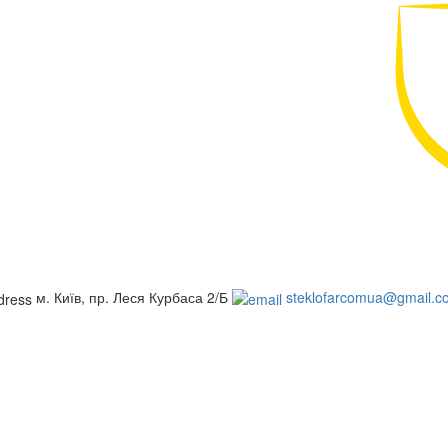
м. Київ, пр. Леся Курбаса 2/Б
steklofarcomua@gmail.c