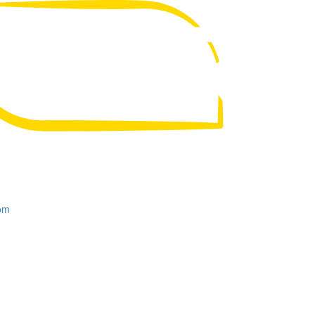
UA
RU
om