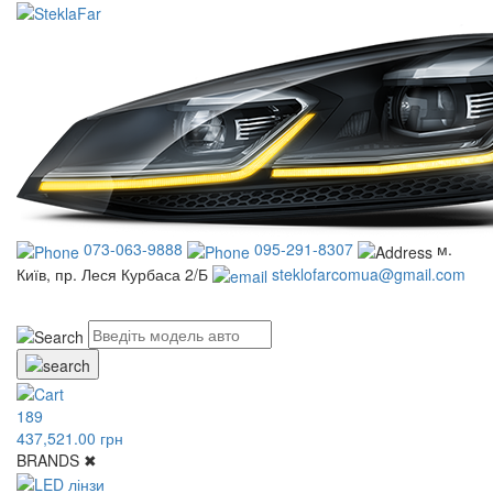
073-063-9888
095-291-8307
м.
Київ, пр. Леся Курбаса 2/Б
steklofarcomua@gmail.com
UA
RU
189
437,521.00 грн
BRANDS
✖