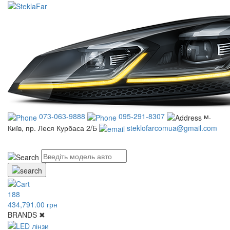
073-063-9888
095-291-8307
м.
Київ, пр. Леся Курбаса 2/Б
steklofarcomua@gmail.com
UA
RU
188
434,791.00 грн
BRANDS
✖