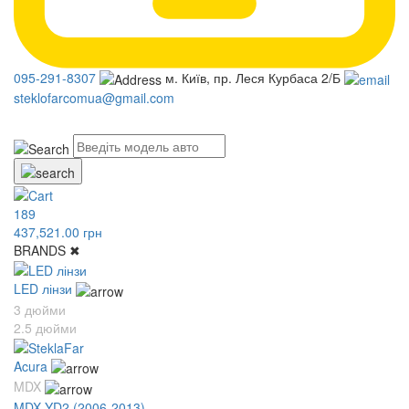
095-291-8307
м. Київ, пр. Леся Курбаса 2/Б
steklofarcomua@gmail.com
UA
RU
189
437,521.00 грн
BRANDS
✖
LED лінзи
3 дюйми
2.5 дюйми
Acura
MDX
MDX YD2 (2006-2013)