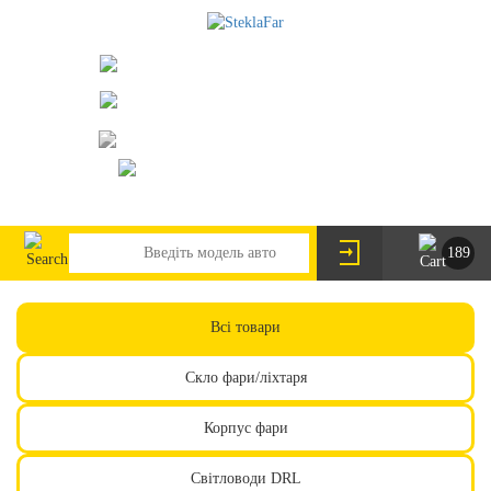
073-063-9888
095-291-8307
м. Київ, пр. Леся Курбаса 2/Б
steklofarcomua@gmail.com
UA
RU
189
Всі товари
Скло фари/ліхтаря
Корпус фари
Світловоди DRL