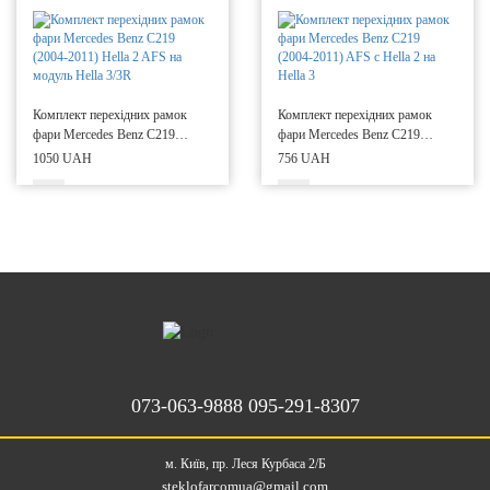
Комплект перехідних рамок
Комплект перехідних рамок
фари Mercedes Benz C219
фари Mercedes Benz C219
(2004-2011) Hella 2 AFS на
(2004-2011) AFS с Hella 2 на
1050 UAH
756 UAH
модуль Hella 3/3R
Hella 3
073-063-9888
095-291-8307
м. Київ, пр. Леся Курбаса 2/Б
steklofarcomua@gmail.com