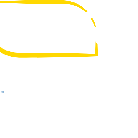
UA
RU
om