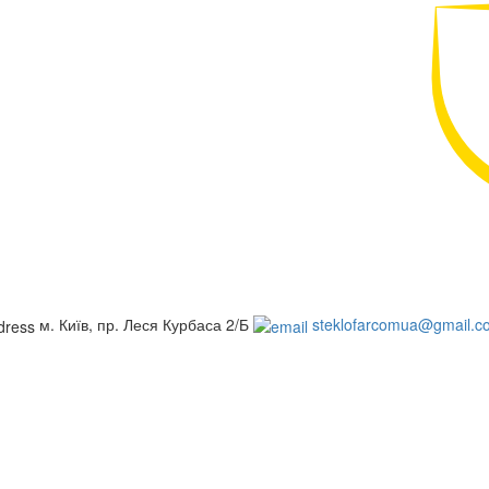
м. Київ, пр. Леся Курбаса 2/Б
steklofarcomua@gmail.c