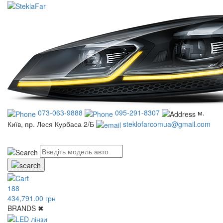
073-063-9888
095-291-8307
м.
Київ, пр. Леся Курбаса 2/Б
steklofarcomua@gmail.com
UA
RU
188
434,791.00 грн
BRANDS
✖