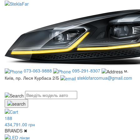
073-063-9888
095-291-8307
м.
Київ, пр. Леся Курбаса 2/Б
steklofarcomua@gmail.com
UA
RU
188
434,791.00 грн
BRANDS
✖