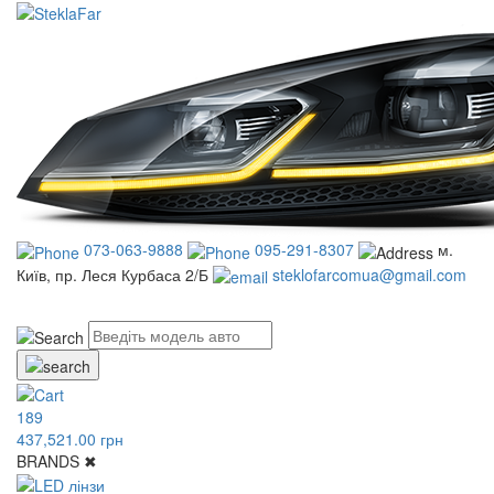
073-063-9888
095-291-8307
м.
Київ, пр. Леся Курбаса 2/Б
steklofarcomua@gmail.com
UA
RU
189
437,521.00 грн
BRANDS
✖