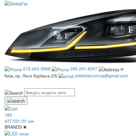
073-063-9888
095-291-8307
м.
Київ, пр. Леся Курбаса 2/Б
steklofarcomua@gmail.com
UA
RU
189
437,521.00 грн
BRANDS
✖