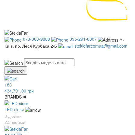
073-063-9888
095-291-8307
м.
Київ, пр. Леся Курбаса 2/Б
steklofarcomua@gmail.com
UA
RU
188
434,791.00 грн
BRANDS
✖
LED лінзи
3 дюйми
2.5 дюйми
Acura