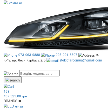
073-063-9888
095-291-8307
м.
Київ, пр. Леся Курбаса 2/Б
steklofarcomua@gmail.com
UA
RU
189
437,521.00 грн
BRANDS
✖