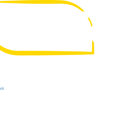
UA
RU
om