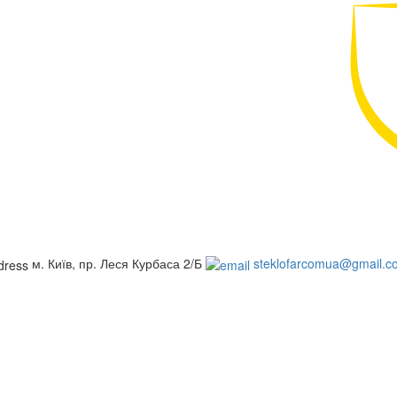
м. Київ, пр. Леся Курбаса 2/Б
steklofarcomua@gmail.c