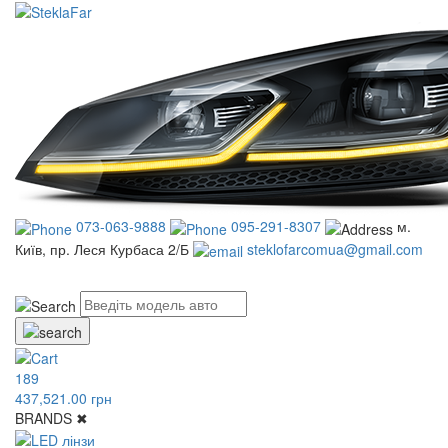
073-063-9888
095-291-8307
м.
Київ, пр. Леся Курбаса 2/Б
steklofarcomua@gmail.com
UA
RU
189
437,521.00 грн
BRANDS
✖