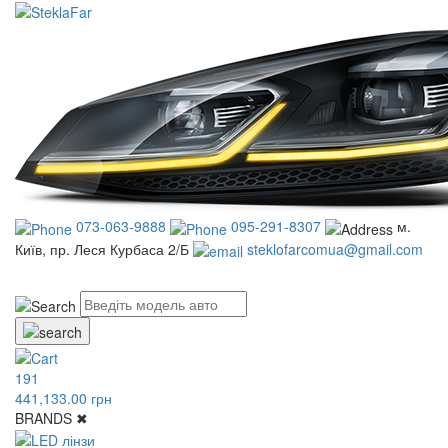
073-063-9888
095-291-8307
м.
Київ, пр. Леся Курбаса 2/Б
steklofarcomua@gmail.com
UA
RU
191
441,133.00 грн
BRANDS
✖