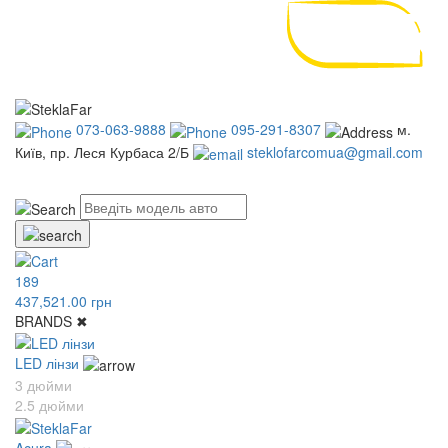
073-063-9888
095-291-8307
м.
Київ, пр. Леся Курбаса 2/Б
steklofarcomua@gmail.com
UA
RU
189
437,521.00 грн
BRANDS
✖
LED лінзи
3 дюйми
2.5 дюйми
Acura