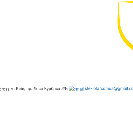
м. Київ, пр. Леся Курбаса 2/Б
steklofarcomua@gmail.c