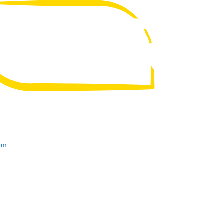
UA
RU
om