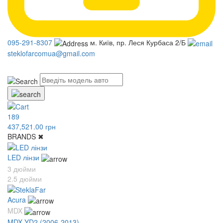
095-291-8307
м. Київ, пр. Леся Курбаса 2/Б
steklofarcomua@gmail.com
UA
RU
189
437,521.00 грн
BRANDS
✖
LED лінзи
3 дюйми
2.5 дюйми
Acura
MDX
MDX YD2 (2006-2013)