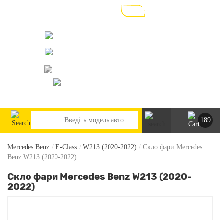
073-063-9888
095-291-8307
м. Київ, пр. Леся Курбаса 2/Б
steklofarcomua@gmail.com
UA
RU
189
Mercedes Benz
/
E-Class
/
W213 (2020-2022)
/
Скло фари Mercedes
Benz W213 (2020-2022)
Скло фари Mercedes Benz W213 (2020-
2022)