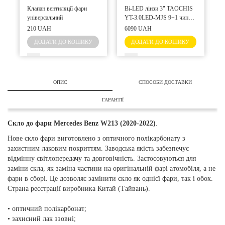
Клапан вентиляції фари
Bi-LED лінзи 3" TAOCHIS
П
універсальний
YT-3.0LED-MJS 9+1 чипів
в
50W/70W
210 UAH
6090 UAH
ДОДАТИ ДО КОШИКУ
ДОДАТИ ДО КОШИКУ
ОПИС
СПОСОБИ ДОСТАВКИ
ГАРАНТІЇ
Скло до фари
Mercedes Benz W213 (2020-2022)
.
Нове скло фари виготовлено з оптичного полікарбонату з
захистним лаковим покриттям. Заводська якість забезпечує
відмінну світлопередачу та довговічність. Застосовуються для
заміни скла, як заміна частини на оригінальній фарі атомобіля, а не
фари в сборі. Це дозволяє замінити скло як однієї фари, так і обох.
Страна реєстрації виробника Китай (Тайвань).
• оптичний полікарбонат;
• захисний лак ззовні;