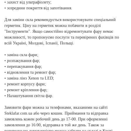
• захист від ультрафіолету;
• зсередини покриття від запотівання.
Для заміни скла рекомендується використовувати спеціальний
герметик. Ціну на герметик можна побачити в розділі
"Інструменти". Якщо самостійно відремонтувати фару немає
можливості, то пропонуємо послуги та перевірених фахівців по
всій Україні, Молдові, Іспанії, Польщі.
• заміна скла фари;
• розпакування фар;
• перепакування фар;
• відновлення та ремонт фар;
• заміна лінз Xenon та LED;
• ремонт корпусу фари;
• ремонт кріплення фар;
• Налаштування світла фар.
Замовити фари можна за телефонами, вказаними на сайті
Steklafar.com.ua або через кошик. Приймання та відправка
замовлень кожен робочий день до 17-00. При оформленні
замовлення до 16:00, відправка в той же день. Також за
попередньою домовленістю можна забрати на складі в Києві