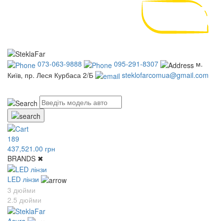
073-063-9888
095-291-8307
м.
Київ, пр. Леся Курбаса 2/Б
steklofarcomua@gmail.com
UA
RU
189
437,521.00 грн
BRANDS
✖
LED лінзи
3 дюйми
2.5 дюйми
Acura