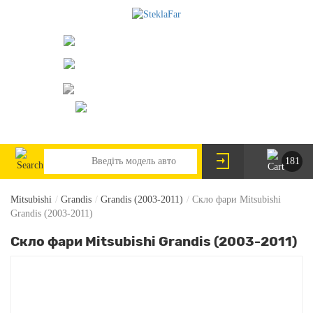
073-063-9888
095-291-8307
м. Київ, пр. Леся Курбаса 2/Б
steklofarcomua@gmail.com
UA
RU
181
Mitsubishi
/
Grandis
/
Grandis (2003-2011)
/
Скло фари Mitsubishi
Grandis (2003-2011)
Скло фари Mitsubishi Grandis (2003-2011)