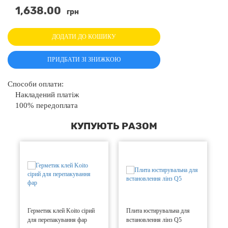
1,638.00
грн
ДОДАТИ ДО КОШИКУ
ПРИДБАТИ ЗІ ЗНИЖКОЮ
Способи оплати:
Накладений платіж
100% передоплата
КУПУЮТЬ РАЗОМ
Герметик клей Koito сірий
Плита юстирувальна для
П
для перепакування фар
встановлення лінз Q5
в