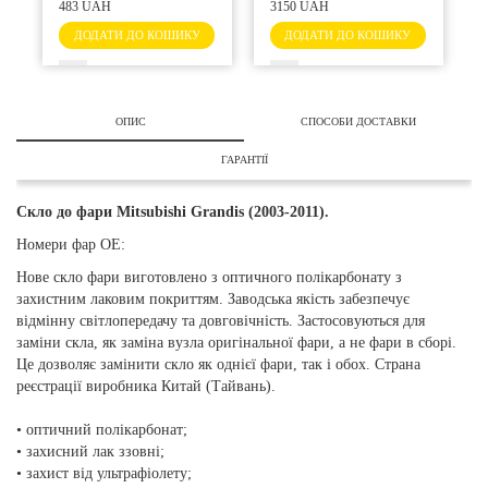
Q
483 UAH
3150 UAH
H
ДОДАТИ ДО КОШИКУ
ДОДАТИ ДО КОШИКУ
ОПИС
СПОСОБИ ДОСТАВКИ
ГАРАНТІЇ
Скло до фари
Mitsubishi Grandis (2003-2011).
Номери фар OE:
Нове скло фари виготовлено з оптичного полікарбонату з
захистним лаковим покриттям. Заводська якість забезпечує
відмінну світлопередачу та довговічність. Застосовуються для
заміни скла, як заміна вузла оригінальної фари, а не фари в сборі.
Це дозволяє замінити скло як однієї фари, так і обох. Страна
реєстрації виробника Китай (Тайвань).
• оптичний полікарбонат;
• захисний лак ззовні;
• захист від ультрафіолету;