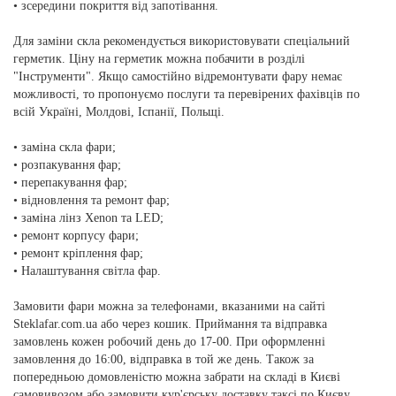
• зсередини покриття від запотівання.
Для заміни скла рекомендується використовувати спеціальний
герметик. Ціну на герметик можна побачити в розділі
"Інструменти". Якщо самостійно відремонтувати фару немає
можливості, то пропонуємо послуги та перевірених фахівців по
всій Україні, Молдові, Іспанії, Польщі.
• заміна скла фари;
• розпакування фар;
• перепакування фар;
• відновлення та ремонт фар;
• заміна лінз Xenon та LED;
• ремонт корпусу фари;
• ремонт кріплення фар;
• Налаштування світла фар.
Замовити фари можна за телефонами, вказаними на сайті
Steklafar.com.ua або через кошик. Приймання та відправка
замовлень кожен робочий день до 17-00. При оформленні
замовлення до 16:00, відправка в той же день. Також за
попередньою домовленістю можна забрати на складі в Києві
самовивозом або замовити кур'єрську доставку таксі по Києву.