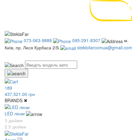
073-063-9888
095-291-8307
м.
Київ, пр. Леся Курбаса 2/Б
steklofarcomua@gmail.com
UA
RU
189
437,521.00 грн
BRANDS
✖
LED лінзи
3 дюйми
2.5 дюйми
Acura