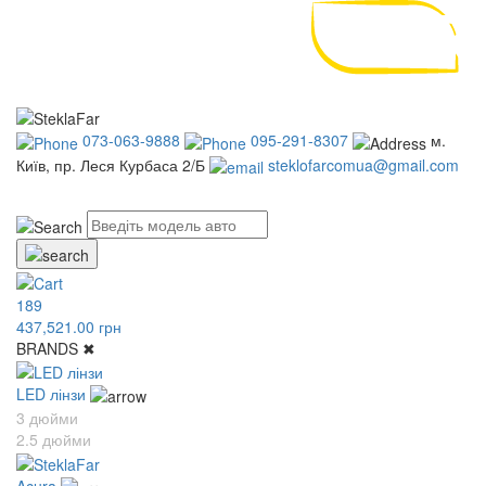
073-063-9888
095-291-8307
м.
Київ, пр. Леся Курбаса 2/Б
steklofarcomua@gmail.com
UA
RU
189
437,521.00 грн
BRANDS
✖
LED лінзи
3 дюйми
2.5 дюйми
Acura