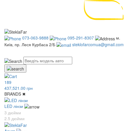
073-063-9888
095-291-8307
м.
Київ, пр. Леся Курбаса 2/Б
steklofarcomua@gmail.com
UA
RU
189
437,521.00 грн
BRANDS
✖
LED лінзи
3 дюйми
2.5 дюйми
Acura