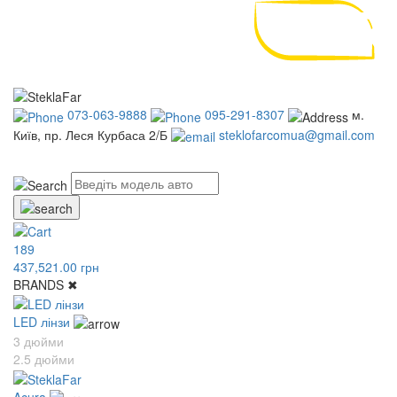
073-063-9888
095-291-8307
м.
Київ, пр. Леся Курбаса 2/Б
steklofarcomua@gmail.com
UA
RU
189
437,521.00 грн
BRANDS
✖
LED лінзи
3 дюйми
2.5 дюйми
Acura