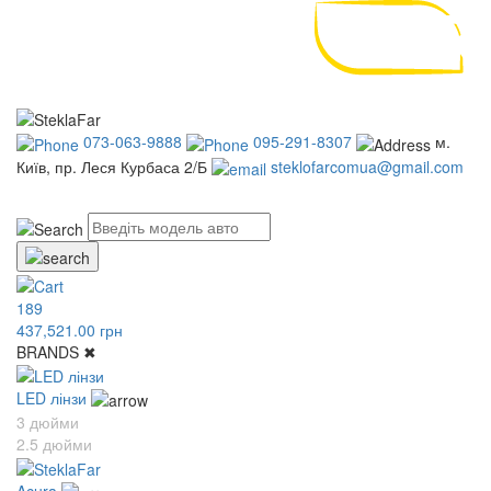
073-063-9888
095-291-8307
м.
Київ, пр. Леся Курбаса 2/Б
steklofarcomua@gmail.com
UA
RU
189
437,521.00 грн
BRANDS
✖
LED лінзи
3 дюйми
2.5 дюйми
Acura