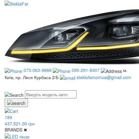
073-063-9888
095-291-8307
м.
Київ, пр. Леся Курбаса 2/Б
steklofarcomua@gmail.com
UA
RU
189
437,521.00 грн
BRANDS
✖