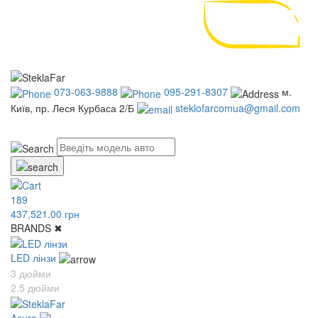
073-063-9888
095-291-8307
м.
Київ, пр. Леся Курбаса 2/Б
steklofarcomua@gmail.com
UA
RU
189
437,521.00 грн
BRANDS
✖
LED лінзи
3 дюйми
2.5 дюйми
Acura